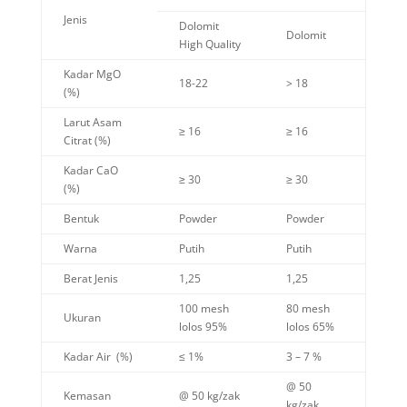
Jenis
Dolomit
Dolomit
High Quality
Kadar MgO
18-22
> 18
(%)
Larut Asam
≥ 16
≥ 16
Citrat (%)
Kadar CaO
≥ 30
≥ 30
(%)
Bentuk
Powder
Powder
Warna
Putih
Putih
Berat Jenis
1,25
1,25
100 mesh
80 mesh
Ukuran
lolos 95%
lolos 65%
Kadar Air (%)
≤ 1%
3 – 7 %
@ 50
Kemasan
@ 50 kg/zak
kg/zak