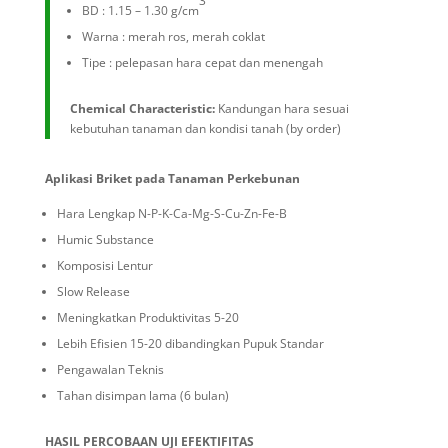
3
BD : 1.15 – 1.30 g/cm
Warna : merah ros, merah coklat
Tipe : pelepasan hara cepat dan menengah
Chemical Characteristic:
Kandungan hara sesuai
kebutuhan tanaman dan kondisi tanah (by order)
Aplikasi Briket pada Tanaman Perkebunan
Hara Lengkap N-P-K-Ca-Mg-S-Cu-Zn-Fe-B
Humic Substance
Komposisi Lentur
Slow Release
Meningkatkan Produktivitas 5-20
Lebih Efisien 15-20 dibandingkan Pupuk Standar
Pengawalan Teknis
T
ahan
d
isimpan lama
(
6
bulan)
HASIL PERCOBAAN UJI EFEKTIFITAS