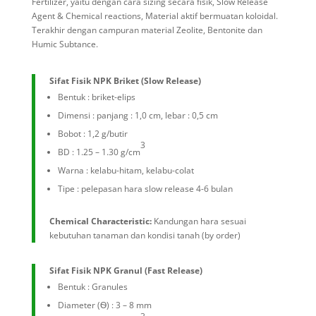
Fertilizer, yaitu dengan cara sizing secara fisik, Slow Release
Agent & Chemical reactions, Material aktif bermuatan koloidal.
Terakhir dengan campuran material Zeolite, Bentonite dan
Humic Subtance.
Sifat Fisik NPK Briket (Slow Release)
Bentuk : briket-elips
Dimensi : panjang : 1,0 cm, lebar : 0,5 cm
Bobot : 1,2 g/butir
3
BD : 1.25 – 1.30 g/cm
Warna : kelabu-hitam, kelabu-colat
Tipe : pelepasan hara slow release 4-6 bulan
Chemical Characteristic:
Kandungan hara sesuai
kebutuhan tanaman dan kondisi tanah (by order)
Sifat Fisik NPK Granul (Fast Release)
Bentuk : Granules
Diameter (
Ѳ
) : 3 – 8 mm