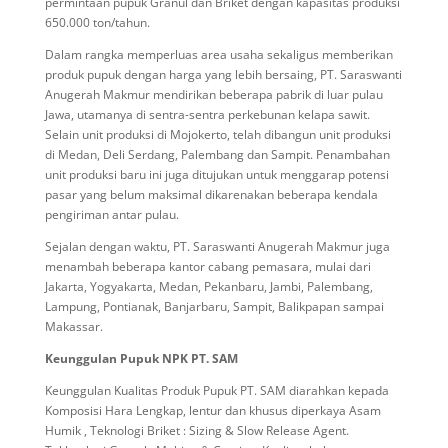
permintaan pupuk Granul dan Briket dengan kapasitas produksi
6
50.000 ton/tahun.
Dalam rangka memperluas area usaha sekaligus memberikan
produk pupuk dengan harga yang lebih bersaing, PT. Saraswanti
Anugerah Makmur mendirikan beberapa pabrik di luar pulau
Jawa, utamanya di sentra-sentra perkebunan kelapa sawit.
Selain unit produksi di Mojokerto, telah dibangun unit produksi
di Medan, Deli Serdang, Palembang dan Sampit. Penambahan
unit produksi baru ini juga ditujukan untuk menggarap potensi
pasar yang belum maksimal dikarenakan beberapa kendala
pengiriman antar pulau.
Sejalan dengan waktu, PT. Saraswanti Anugerah Makmur juga
menambah beberapa kantor cabang pemasara, mulai dari
Jakarta, Yogyakarta, Medan, Pekanbaru, Jambi, Palembang,
Lampung, Pontianak, Banjarbaru, Sampit, Balikpapan sampai
Makassar.
Keunggulan Pupuk NPK PT. SAM
Keunggulan Kualitas Produk Pupuk PT. SAM diarahkan kepada
Komposisi Hara Lengkap, lentur dan khusus diperkaya Asam
Humik , Teknologi Briket : Sizing & Slow Release Agent.