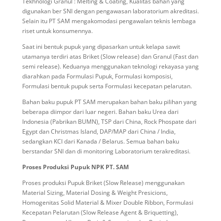
Tekhnologi Granul : Melting & Coating, Kualitas bahan yang
digunakan ber SNI dengan pengawasan laboratorium akreditasi.
Selain itu PT SAM mengakomodasi pengawalan teknis lembaga
riset untuk konsumennya.
Saat ini bentuk pupuk yang dipasarkan untuk kelapa sawit
utamanya terdiri atas Briket (Slow release) dan Granul (
F
ast dan
semi release). Keduanya menggunakan teknologi rekayasa yang
diarahkan pada Formulasi Pupuk, Formulasi komposisi,
Formulasi bentuk pupuk serta Formulasi kecepatan pelarutan.
Bahan baku pupuk PT SAM merupakan bahan baku pilihan yang
beberapa diimpor dari luar negeri. Bahan baku Urea dari
Indonesia (Pabrikan BUMN), TSP dari China, Rock Phospate dari
Egypt dan Christmas Island, DAP/MAP dari China / India,
sedangkan KCl dari Kanada / Belarus. Semua bahan baku
berstandar SNI dan di monitoring Laboratorium terakreditasi.
Proses Produksi Pupuk NPK PT. SAM
Proses produksi Pupuk Briket (Slow Release) menggunakan
Material Sizing
,
Material Dosing
& W
eight Presicions
,
Homogenitas Solid Material
&
Mixer Double Ribbon
,
Formulasi
Kecepatan Pelarutan
(
Slow Release Agent
&
Briquetting
),