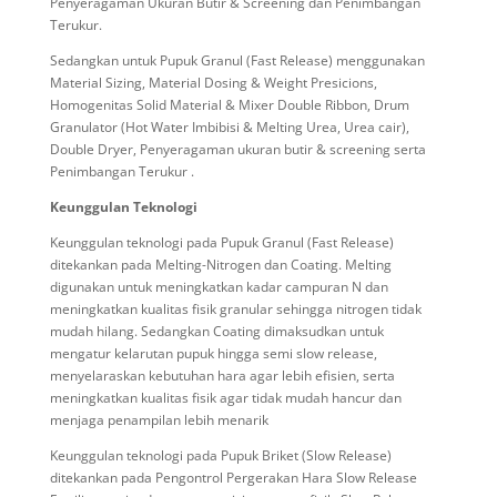
Penyeragaman Ukuran Butir
&
Screening
dan
Penimbangan
Terukur
.
Sedangkan untuk Pupuk Granul (Fast Release) menggunakan
Material Sizing
,
Material Dosing
& W
eight Presicions
,
Homogenitas Solid Material
&
Mixer Double Ribbon
,
Drum
Granulator
(
Hot Water Imbibisi
&
Melting Urea, Urea cair
),
Double Dryer
,
Penyeragaman ukuran butir
&
screening
serta
Penimbangan Terukur
.
Keunggulan Teknologi
Keunggulan teknologi pada Pupuk Granul (Fast Release)
ditekankan pada Melting-Nitrogen dan Coating. Melting
digunakan untuk meningkatkan kadar campuran N dan
meningkatkan kualitas fisik granular sehingga nitrogen tidak
mudah hilang. Sedangkan Coating dimaksudkan untuk
mengatur kelarutan pupuk hingga semi slow release,
menyelaraskan kebutuhan hara agar lebih efisien, serta
meningkatkan kualitas fisik agar tidak mudah hancur dan
menjaga penampilan lebih menarik
Keunggulan teknologi pada Pupuk Briket (Slow Release)
ditekankan pada Pengontrol Pergerakan Hara Slow Release