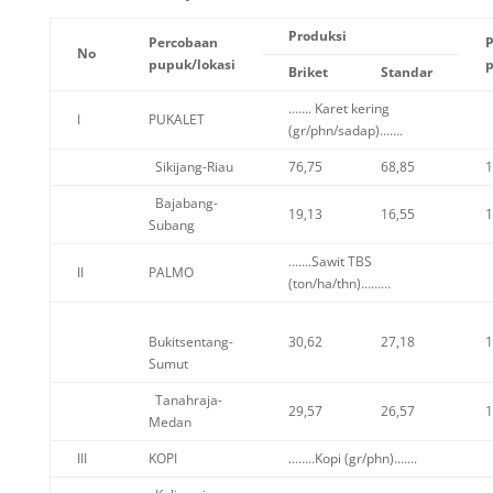
Produksi
Percobaan
P
No
pupuk/lokasi
p
Briket
Standar
……. Karet kering
I
PUKALET
(gr/phn/sadap)…….
Sikijang-Riau
76,75
68,85
1
Bajabang-
19,13
16,55
1
Subang
…….Sawit TBS
II
PALMO
(ton/ha/thn)………
Bukitsentang-
30,62
27,18
1
Sumut
Tanahraja-
29,57
26,57
1
Medan
III
KOPI
……..Kopi (gr/phn)…….