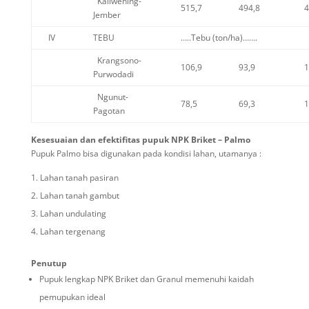
Kaliwening-
515,7
494,8
4
Jember
IV
TEBU
…..Tebu (ton/ha)…….
Krangsono-
106,9
93,9
1
Purwodadi
Ngunut-
78,5
69,3
1
Pagotan
K
esesuaian dan efektifitas
pupuk NPK Briket – P
almo
Pupuk Palmo bisa digunakan pada kondisi lahan, utamanya :
Lahan tanah pasiran
Lahan tanah gambut
Lahan undulating
Lahan tergenang
Penutup
Pupuk lengkap NPK Briket dan Granul memenuhi kaidah
pemupukan ideal